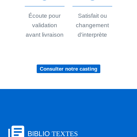
Écoute pour
Satisfait ou
validation
changement
avant livraison
d'interprète
Consulter notre casting
library_books
BIBLIO
TEXTES