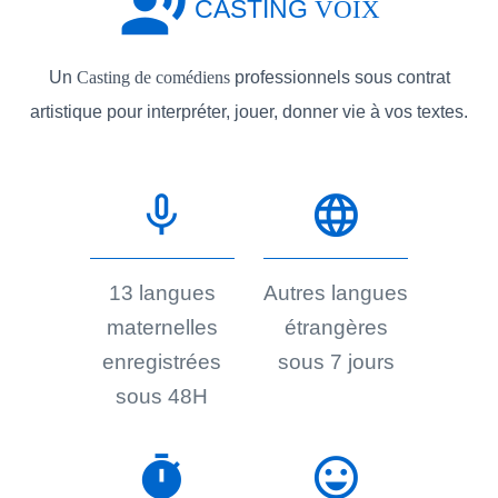
record_voice_over
CASTING
VOIX
Un
Casting de comédiens
professionnels sous contrat
artistique pour interpréter, jouer, donner vie à vos textes.
mic_none
language
13 langues
Autres langues
maternelles
étrangères
enregistrées
sous 7 jours
sous 48H
timer
sentiment_very_satisfied