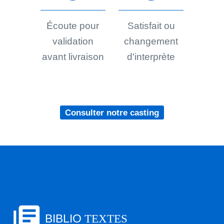
Écoute pour
Satisfait ou
validation
changement
avant livraison
d'interprète
Consulter notre casting
library_books
BIBLIO
TEXTES