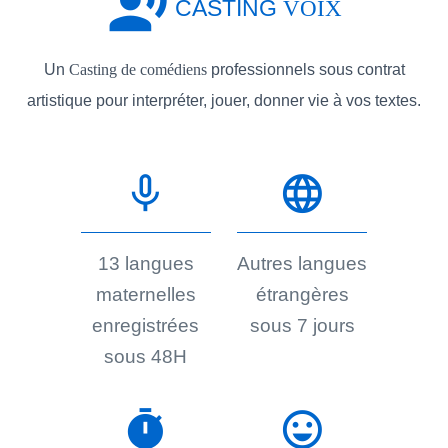
record_voice_over
CASTING
VOIX
Un
Casting de comédiens
professionnels sous contrat
artistique pour interpréter, jouer, donner vie à vos textes.
mic_none
language
13 langues
Autres langues
maternelles
étrangères
enregistrées
sous 7 jours
sous 48H
timer
sentiment_very_satisfied